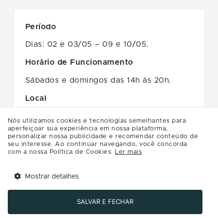
Período
Dias: 02 e 03/05 – 09 e 10/05.
Horário de Funcionamento
Sábados e domingos das 14h às 20h.
Local
Piso Jundiaí.
Nós utilizamos cookies e tecnologias semelhantes para
aperfeiçoar sua experiência em nossa plataforma,
Inscrições e participação
personalizar nossa publicidade e recomendar conteúdo de
seu interesse. Ao continuar navegando, você concorda
- Evento gratuito;
com a nossa Política de Cookies.
Ler mais
- Todos os clientes deverão realizar, em
Mostrar detalhes
seus dispositivos pessoais ou dos
Tem benefícios 
Abrir
responsáveis pelas crianças participantes,
esperando por você!
SALVAR E FECHAR
o download do aplicativo Multi, disponível
Baixe agora o app Multi
gratuitamente na App Store ou na Google