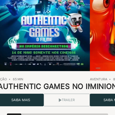
AÇÃO
65 MIN
AVENTURA
AUTHENTIC GAMES NO IMPÉRI
MINIO
SAIBA MAIS
TRAILER
SAIBA 