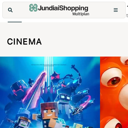
6
7
8
9
10
qui
sex
sáb
dom
seg
CINEMA