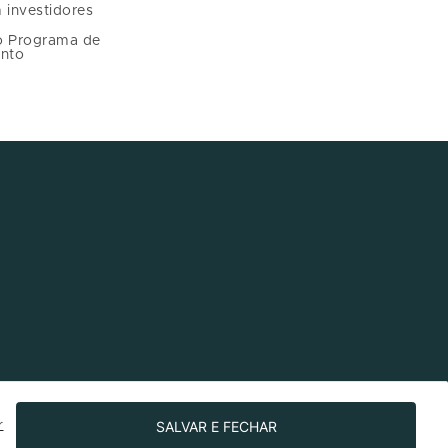
 investidores
o Programa de
nto
SALVAR E FECHAR
r