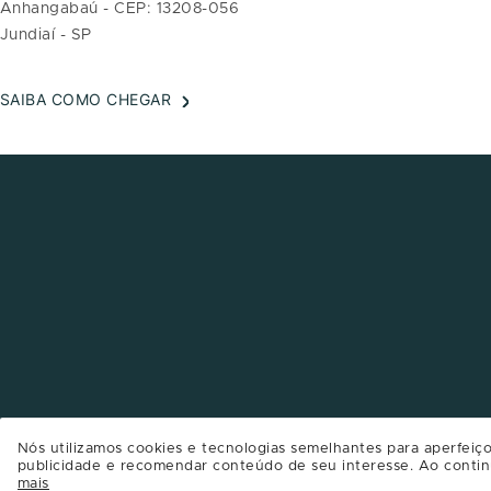
Anhangabaú - CEP: 13208-056
Jundiaí - SP
SAIBA COMO CHEGAR
Nós utilizamos cookies e tecnologias semelhantes para aperfeiço
publicidade e recomendar conteúdo de seu interesse. Ao contin
mais