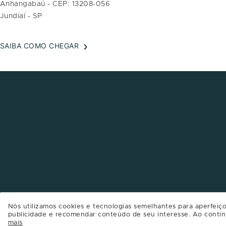
Anhangabaú - CEP: 13208-056
Jundiaí - SP
SAIBA COMO CHEGAR
Nós utilizamos cookies e tecnologias semelhantes para aperfeiço
publicidade e recomendar conteúdo de seu interesse. Ao contin
mais