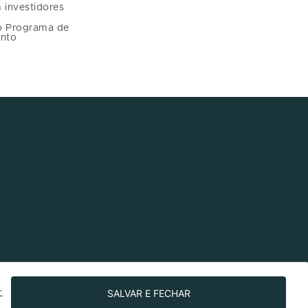
 investidores
o Programa de
nto
SALVAR E FECHAR
r