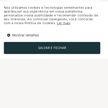
Nós utilizamos cookies e tecnologias semelhantes para
aperfeiçoar sua experiência em nossa plataforma,
De 26 a 28 de junho, o Terraço se
personalizar nossa publicidade e recomendar conteúdo de
transforma em um verdadeiro arraiá para
seu interesse. Ao continuar navegando, você concorda
com a nossa Política de Cookies.
Ler mais
toda a família, com muita diversão,
brincadeiras e gostosuras típicas. 🤠✨
Mostrar detalhes
Tem benefícios 
Abrir
esperando por você!
SALVAR E FECHAR
A programação conta com recreação
Baixe agora o app Multi
com o Tio Ninja, pintura facial, pescaria,
argola no milho, bola na lata, canaleta,
frango na panela, barraca de prendas e
uma barraca especial do Programa de
Relacionamento Multi com kits-surpresa.
Além disso, teremos pipoca e brigadeiro
no tacho para deixar a festa ainda mais
gostosa! 🍿🍫