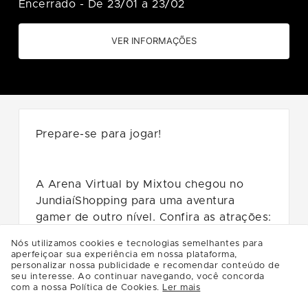
Encerrado
-
De 23/01 a 23/02
VER INFORMAÇÕES
Prepare-se para jogar!
A Arena Virtual by Mixtou chegou no
JundiaíShopping para uma aventura
gamer de outro nível. Confira as atrações:
🎮 Space Shuttle
Nós utilizamos cookies e tecnologias semelhantes para
aperfeiçoar sua experiência em nossa plataforma,
personalizar nossa publicidade e recomendar conteúdo de
Simulador dinâmico que combina
seu interesse. Ao continuar navegando, você concorda
movimentos sincronizados e efeitos
com a nossa Política de Cookies.
Ler mais
visuais para criar uma experiência