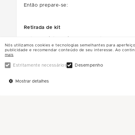
Então prepare-se:
Retirada de kit
Datas: (quinta a sábado que antecedem o ev
Nós utilizamos cookies e tecnologias semelhantes para aperfeiço
Horário: 10h às 22h
publicidade e recomendar conteúdo de seu interesse. Ao contin
mais
Local: Na loja Track&Field do JundiaíShopping
Estritamente necessários
Desempenho
Endereço: Av. Nove de Julho, 3333 – Anhanga
Mostrar detalhes
Cronograma
4h30 - Acesso ao estacionamento
5h30 - Largada 21 km (duas voltas)
6h40 - Largada 10 km