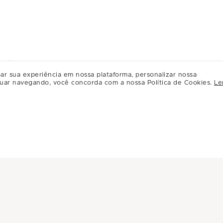
ento)
ar sua experiência em nossa plataforma, personalizar nossa
uar navegando, você concorda com a nossa Política de Cookies.
Le
 | Piso Jundiaí
baú, Jundiaí – SP