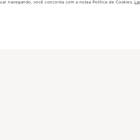
uar navegando, você concorda com a nossa Política de Cookies.
Le
 app e clique em "Quero Participar".
lcão de Trocas, localizado no Piso Jundiaí.
onibilidade de estoque. Consulte termos e condições no