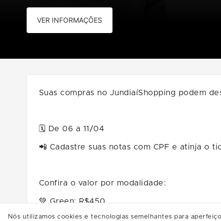
VER INFORMAÇÕES
Suas compras no JundiaíShopping podem desblo
🗓️ De 06 a 11/04
📲 Cadastre suas notas com CPF e atinja o ti
Confira o valor por modalidade:
💚 Green: R$450
Nós utilizamos cookies e tecnologias semelhantes para aperfeiço
🤍 Silver: R$400