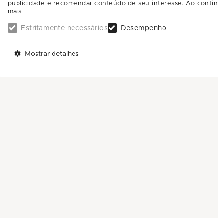
publicidade e recomendar conteúdo de seu interesse. Ao contin
mais
💛 Gold: R$350
Estritamente necessários
Desempenho
🖤 Platinum: R$300
Mostrar detalhes
⚠️ Antes de cadastrar, acesse o benefício no
Pronto! Agora é só retirar a sua viseira no Ba
*Limitado a 1 brinde por CPF. Sujeito à disp