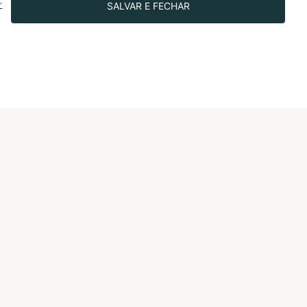
SALVAR E FECHAR
r
 app Multi.