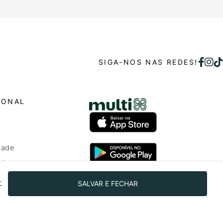
SIGA-NOS NAS REDES!
IONAL
dade
o bem
SALVAR E FECHAR
r
 investidores
o Programa de
nto