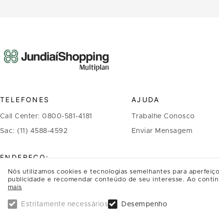
TELEFONES
AJUDA
Call Center: 0800-581-4181
Trabalhe Conosco
Sac: (11) 4588-4592
Enviar Mensagem
ENDEREÇO:
Nós utilizamos cookies e tecnologias semelhantes para aperfeiço
Avenida Nove de Julho, 3333
publicidade e recomendar conteúdo de seu interesse. Ao contin
mais
Anhangabaú - CEP: 13208-056
Jundiaí - SP
Estritamente necessários
Desempenho