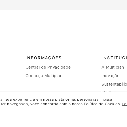
INFORMAÇÕES
INSTITUC
Central de Privacidade
A Multiplan
Conheça Multiplan
Inovação
Sustentabili
Multiplique 
ar sua experiência em nossa plataforma, personalizar nossa
Governança
uar navegando, você concorda com a nossa Política de Cookies.
Le
Relação com
Regulament
Relacioname