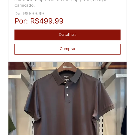
cafeteira Nespresso Vertuo Pop preta, da loja
Camicado.
De:
R$599.99
Por:
R$499.99
Detalhes
Comprar