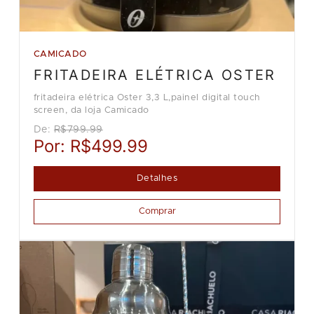
CAMICADO
FRITADEIRA ELÉTRICA OSTER
fritadeira elétrica Oster 3,3 L,painel digital touch
screen, da loja Camicado
De:
R$799.99
Por:
R$499.99
Detalhes
Comprar