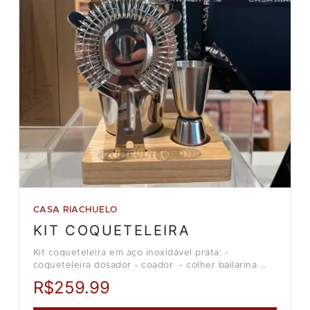
CASA RIACHUELO
KIT COQUETELEIRA
Kit coqueteleira em aço inoxidável prata: -
coqueteleira dosador - coador - colher bailarina
Loja Casa Riachuelo.
R$259.99