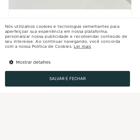
CASA RIACHUELO
Nós utilizamos cookies e tecnologias semelhantes para
KIT VINHO
aperfeiçoar sua experiência em nossa plataforma,
personalizar nossa publicidade e recomendar conteúdo de
Kit acessórios para vinho com rolha, aerador e saca
seu interesse. Ao continuar navegando, você concorda
rolha. Da loja Casa Riachuelo.
com a nossa Política de Cookies.
Ler mais
R$99.99
Mostrar detalhes
Tem benefícios 
Detalhes
Abrir
esperando por você!
SALVAR E FECHAR
Baixe agora o app Multi
Comprar
-50%
Últimos dias