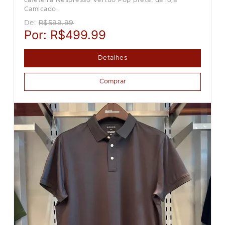
cafeteira Nespresso Vertuo Pop preta, da loja
Camicado.
De:
R$599.99
Por:
R$499.99
Detalhes
Comprar