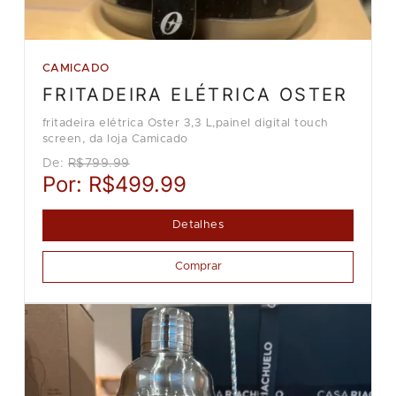
CAMICADO
FRITADEIRA ELÉTRICA OSTER
fritadeira elétrica Oster 3,3 L,painel digital touch
screen, da loja Camicado
De:
R$799.99
Por:
R$499.99
Detalhes
Comprar