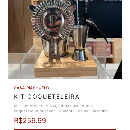
CASA RIACHUELO
KIT COQUETELEIRA
Kit coqueteleira em aço inoxidável prata: -
coqueteleira dosador - coador - colher bailarina
Loja Casa Riachuelo.
R$259.99