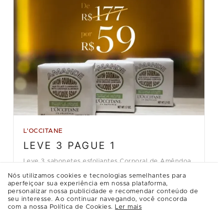
L'OCCITANE
LEVE 3 PAGUE 1
Leve 3 sabonetes esfoliantes Corporal de Amêndoa
pelo preço de 1, na loja L'Occitane en Provence.
Nós utilizamos cookies e tecnologias semelhantes para
De:
R$117.00
aperfeiçoar sua experiência em nossa plataforma,
Por:
R$59.00
personalizar nossa publicidade e recomendar conteúdo de
seu interesse. Ao continuar navegando, você concorda
com a nossa Política de Cookies.
Ler mais
Detalhes