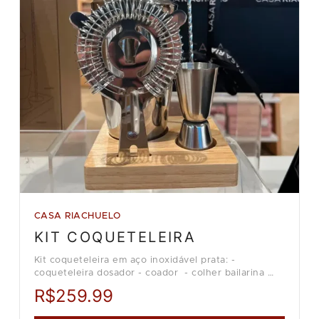
CASA RIACHUELO
KIT COQUETELEIRA
Kit coqueteleira em aço inoxidável prata: -
coqueteleira dosador - coador - colher bailarina
Loja Casa Riachuelo.
R$259.99