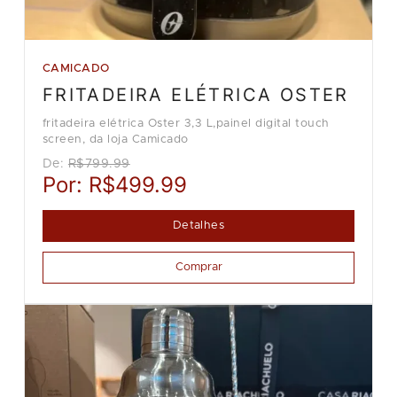
CAMICADO
FRITADEIRA ELÉTRICA OSTER
fritadeira elétrica Oster 3,3 L,painel digital touch
screen, da loja Camicado
De:
R$799.99
Por:
R$499.99
Detalhes
Comprar