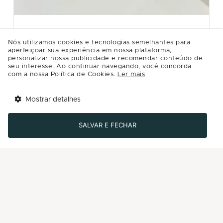
CASA RIACHUELO
Nós utilizamos cookies e tecnologias semelhantes para
KIT VINHO
aperfeiçoar sua experiência em nossa plataforma,
personalizar nossa publicidade e recomendar conteúdo de
Kit acessórios para vinho com rolha, aerador e saca
seu interesse. Ao continuar navegando, você concorda
rolha. Da loja Casa Riachuelo.
com a nossa Política de Cookies.
Ler mais
R$99.99
Mostrar detalhes
Tem benefícios 
Detalhes
Abrir
esperando por você!
SALVAR E FECHAR
Baixe agora o app Multi
Comprar
-50%