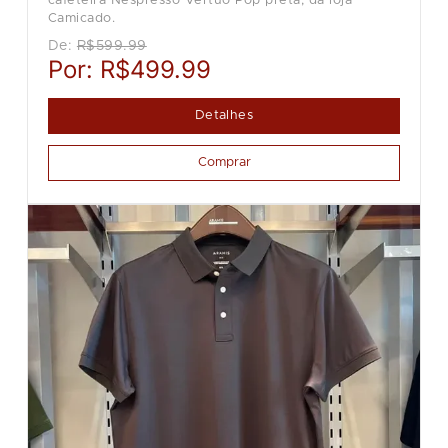
cafeteira Nespresso Vertuo Pop preta, da loja
Camicado.
De:
R$599.99
Por:
R$499.99
Detalhes
Comprar