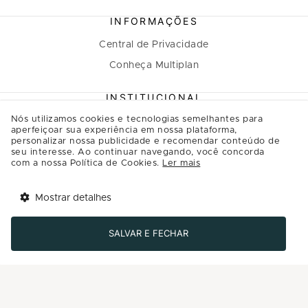
INFORMAÇÕES
Central de Privacidade
Conheça Multiplan
INSTITUCIONAL
Nós utilizamos cookies e tecnologias semelhantes para
A Multiplan
aperfeiçoar sua experiência em nossa plataforma,
personalizar nossa publicidade e recomendar conteúdo de
Inovação
seu interesse. Ao continuar navegando, você concorda
Sustentabilidade
com a nossa Política de Cookies.
Ler mais
Multiplique o bem
Mostrar detalhes
Governança
Tem benefícios 
Abrir
esperando por você!
Relação com investidores
SALVAR E FECHAR
Baixe agora o app Multi
Regulamento Programa de Relacionamento