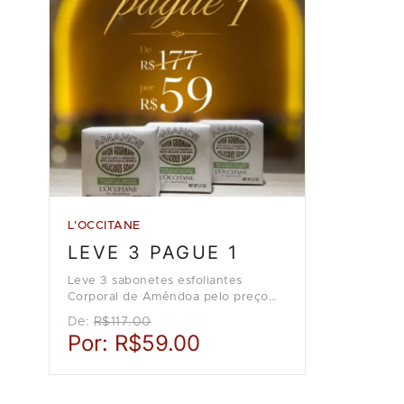
L'OCCITANE
LEVE 3 PAGUE 1
Leve 3 sabonetes esfoliantes
Corporal de Amêndoa pelo preço
de 1, na loja L'Occitane en
De:
R$117.00
Provence.
Por:
R$59.00