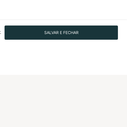
SALVAR E FECHAR
r
SIGA-NOS NAS REDES!
IONAL
dade
o bem
 investidores
o Programa de
nto