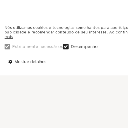
Nós utilizamos cookies e tecnologias semelhantes para aperfeiço
publicidade e recomendar conteúdo de seu interesse. Ao contin
mais
Estritamente necessários
Desempenho
TELEFONES
AJUDA
Mostrar detalhes
Call Center: 0800-581-4181
Trabalhe Conosco
Sac: (11) 4588-4592
Enviar Mensagem
ENDEREÇO:
Avenida Nove de Julho, 3333
Anhangabaú - CEP: 13208-056
Jundiaí - SP