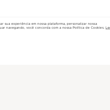
ar sua experiência em nossa plataforma, personalizar nossa
uar navegando, você concorda com a nossa Política de Cookies.
Le
INFORMAÇÕES
INSTITUC
Central de Privacidade
A Multiplan
Conheça Multiplan
Inovação
Sustentabili
Multiplique 
Governança
Relação com
Regulament
Relacioname