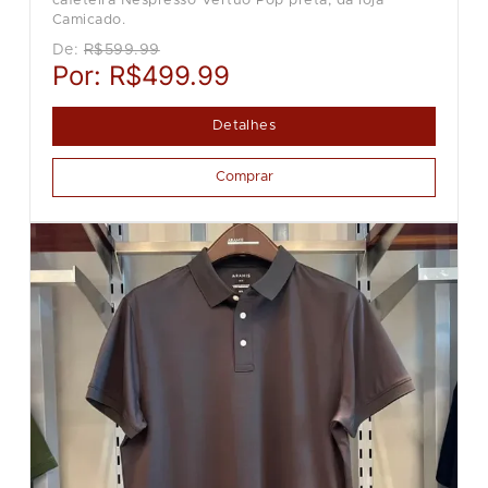
cafeteira Nespresso Vertuo Pop preta, da loja
Camicado.
De:
R$599.99
Por:
R$499.99
Detalhes
Comprar