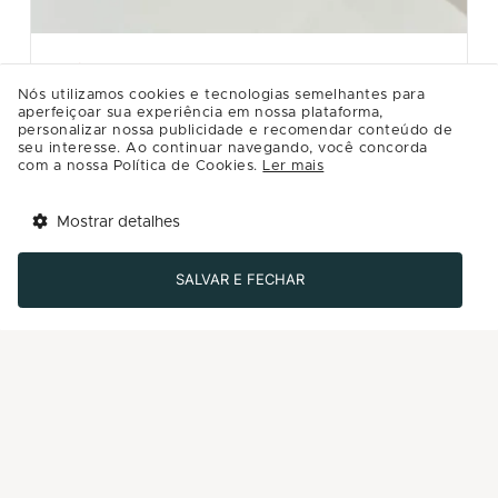
CASA RIACHUELO
Nós utilizamos cookies e tecnologias semelhantes para
KIT VINHO
aperfeiçoar sua experiência em nossa plataforma,
personalizar nossa publicidade e recomendar conteúdo de
Kit acessórios para vinho com rolha, aerador e saca
seu interesse. Ao continuar navegando, você concorda
rolha. Da loja Casa Riachuelo.
com a nossa Política de Cookies.
Ler mais
R$99.99
Mostrar detalhes
Tem benefícios 
Detalhes
Abrir
esperando por você!
SALVAR E FECHAR
Baixe agora o app Multi
Comprar
-50%
Últimos dias