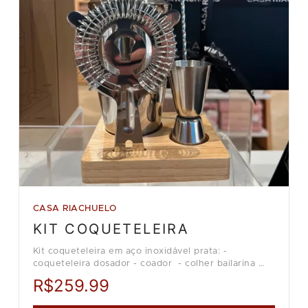
CASA RIACHUELO
KIT COQUETELEIRA
Kit coqueteleira em aço inoxidável prata: -
coqueteleira dosador - coador - colher bailarina
Loja Casa Riachuelo.
R$259.99