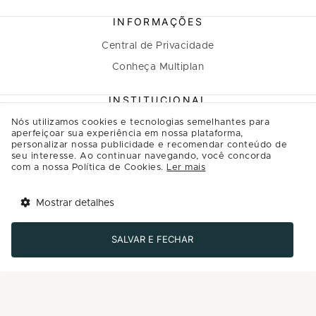
INFORMAÇÕES
Central de Privacidade
Conheça Multiplan
INSTITUCIONAL
Nós utilizamos cookies e tecnologias semelhantes para
A Multiplan
aperfeiçoar sua experiência em nossa plataforma,
personalizar nossa publicidade e recomendar conteúdo de
Inovação
seu interesse. Ao continuar navegando, você concorda
Sustentabilidade
com a nossa Política de Cookies.
Ler mais
Multiplique o bem
Mostrar detalhes
Governança
Tem benefícios 
Abrir
esperando por você!
Relação com investidores
SALVAR E FECHAR
Baixe agora o app Multi
Regulamento Programa de Relacionamento