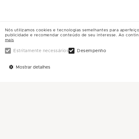
Nós utilizamos cookies e tecnologias semelhantes para aperfeiço
publicidade e recomendar conteúdo de seu interesse. Ao contin
mais
Estritamente necessários
Desempenho
TELEFONES
AJUDA
Mostrar detalhes
Call Center: 0800-581-4181
Trabalhe Conosco
Sac: (11) 4588-4592
Enviar Mensagem
ENDEREÇO:
Avenida Nove de Julho, 3333
Anhangabaú - CEP: 13208-056
Jundiaí - SP