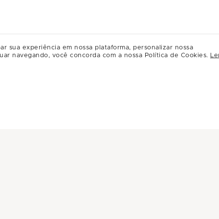
ar sua experiência em nossa plataforma, personalizar nossa
uar navegando, você concorda com a nossa Política de Cookies.
Le
INFORMAÇÕES
INSTITUC
Central de Privacidade
A Multiplan
Conheça Multiplan
Inovação
Sustentabili
Multiplique 
Governança
Relação com
Regulament
Relacioname