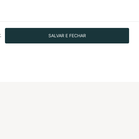
SALVAR E FECHAR
r
SIGA-NOS NAS REDES!
IONAL
dade
o bem
 investidores
o Programa de
nto