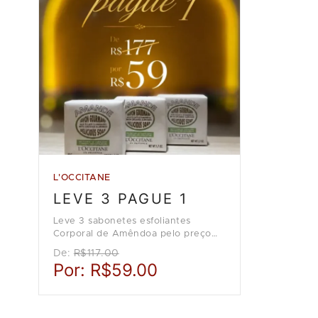
L'OCCITANE
LEVE 3 PAGUE 1
Leve 3 sabonetes esfoliantes
Corporal de Amêndoa pelo preço
de 1, na loja L'Occitane en
De:
R$117.00
Provence.
Por:
R$59.00