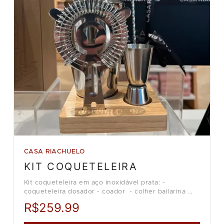
CASA RIACHUELO
KIT COQUETELEIRA
Kit coqueteleira em aço inoxidável prata: -
coqueteleira dosador - coador - colher bailarina
Loja Casa Riachuelo.
R$259.99