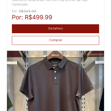
cafeteira Nespresso Vertuo Pop preta, da loja
Camicado.
De:
R$599.99
Por:
R$499.99
Detalhes
Comprar