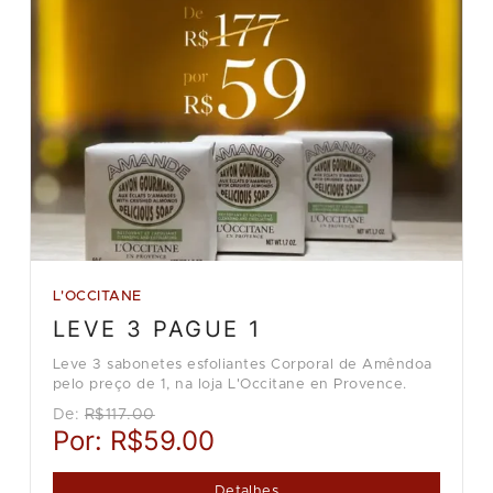
L'OCCITANE
LEVE 3 PAGUE 1
Leve 3 sabonetes esfoliantes Corporal de Amêndoa
pelo preço de 1, na loja L'Occitane en Provence.
De:
R$117.00
Por:
R$59.00
Detalhes