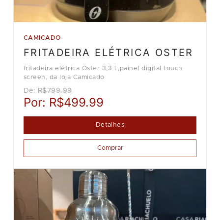
CAMICADO
FRITADEIRA ELÉTRICA OSTER
fritadeira elétrica Oster 3,3 L,painel digital touch
screen, da loja Camicado
De:
R$799.99
Por:
R$499.99
Detalhes
Comprar