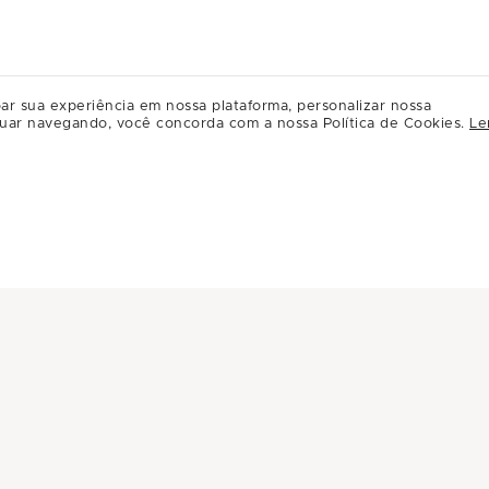
ar sua experiência em nossa plataforma, personalizar nossa
uar navegando, você concorda com a nossa Política de Cookies.
Le
INFORMAÇÕES
INSTITUC
Central de Privacidade
A Multiplan
Conheça Multiplan
Inovação
Sustentabili
Multiplique 
Governança
Relação com
Regulament
Relacioname