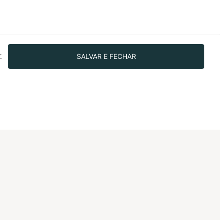
SALVAR E FECHAR
r
SIGA-NOS NAS REDES!
IONAL
dade
o bem
 investidores
o Programa de
nto