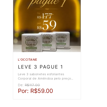
L'OCCITANE
LEVE 3 PAGUE 1
Leve 3 sabonetes esfoliantes
Corporal de Amêndoa pelo preço
de 1, na loja L'Occitane en
De:
R$117.00
Provence.
Por:
R$59.00