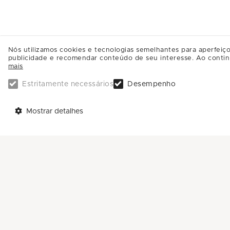
Nós utilizamos cookies e tecnologias semelhantes para aperfeiço
publicidade e recomendar conteúdo de seu interesse. Ao contin
mais
Estritamente necessários
Desempenho
TELEFONES
AJUDA
Mostrar detalhes
Call Center: 0800-581-4181
Trabalhe Conosco
Sac: (11) 4588-4592
Enviar Mensagem
ENDEREÇO:
Avenida Nove de Julho, 3333
Anhangabaú - CEP: 13208-056
Jundiaí - SP