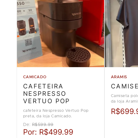
CAMICADO
ARAMIS
CAFETEIRA
CAMIS
NESPRESSO
Camiseta pol
VERTUO POP
da loja Arami
R$699.
cafeteira Nespresso Vertuo Pop
preta, da loja Camicado.
De:
R$599.99
Por:
R$499.99