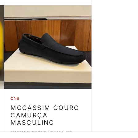
CNS
MOCASSIM COURO
CAMURÇA
MASCULINO
Mocassim modelo Driver Clark,
couro camurça azul marinho da loja