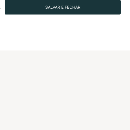
CNS.
SALVAR E FECHAR
r
R$499.90
SIGA-NOS NAS REDES!
IONAL