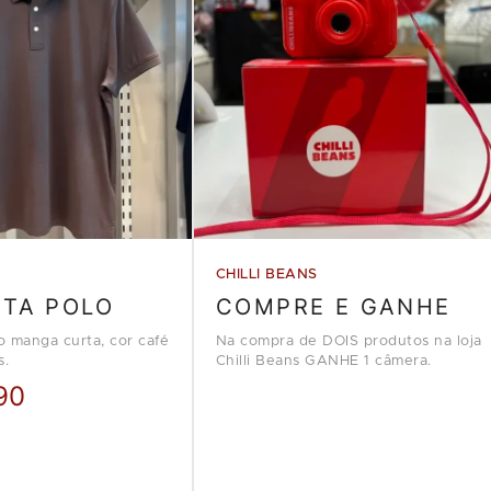
CHILLI BEANS
ETA POLO
COMPRE E GANHE
o manga curta, cor café
Na compra de DOIS produtos na loja
s.
Chilli Beans GANHE 1 câmera.
90