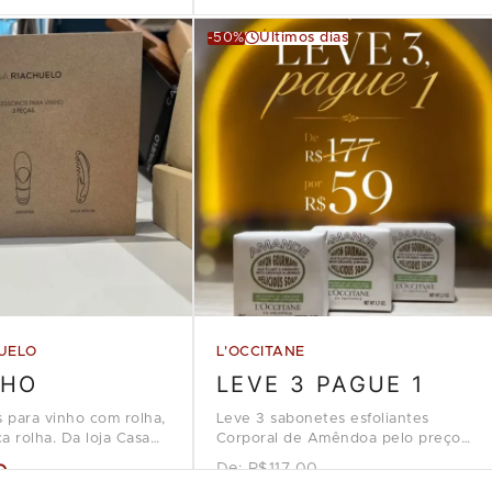
-50%
Últimos dias
UELO
L'OCCITANE
NHO
LEVE 3 PAGUE 1
s para vinho com rolha,
Leve 3 sabonetes esfoliantes
a rolha. Da loja Casa
Corporal de Amêndoa pelo preço
de 1, na loja L'Occitane en
9
De:
R$117.00
Provence.