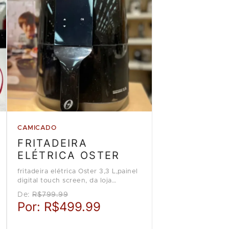
CAMICADO
FRITADEIRA
ELÉTRICA OSTER
fritadeira elétrica Oster 3,3 L,painel
digital touch screen, da loja
Camicado
De:
R$799.99
Por:
R$499.99