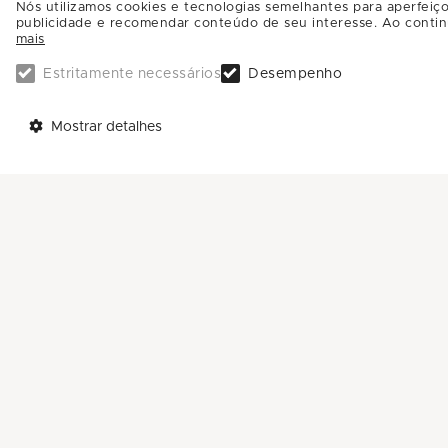
Nós utilizamos cookies e tecnologias semelhantes para aperfeiço
publicidade e recomendar conteúdo de seu interesse. Ao contin
mais
Estritamente necessários
Desempenho
Mostrar detalhes
TELEFONES
AJUDA
Call Center: 0800-581-4181
Trabalhe Conosco
Sac: (11) 4588-4592
Enviar Mensagem