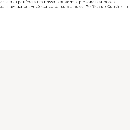
Por:
R$59.00
ar sua experiência em nossa plataforma, personalizar nossa
uar navegando, você concorda com a nossa Política de Cookies.
Le
Carregar mais ofertas ( 8 / 12 )
INFORMAÇÕES
INSTITUC
Central de Privacidade
A Multiplan
Conheça Multiplan
Inovação