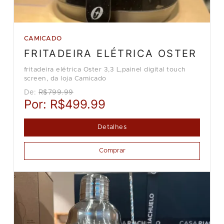
CAMICADO
FRITADEIRA ELÉTRICA OSTER
fritadeira elétrica Oster 3,3 L,painel digital touch
screen, da loja Camicado
De:
R$799.99
Por:
R$499.99
Detalhes
Comprar