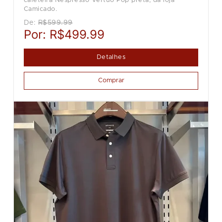
cafeteira Nespresso Vertuo Pop preta, da loja
Camicado.
De:
R$599.99
Por:
R$499.99
Detalhes
Comprar