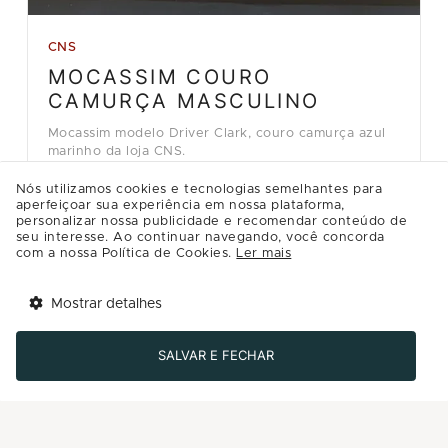
CNS
MOCASSIM COURO
CAMURÇA MASCULINO
Mocassim modelo Driver Clark, couro camurça azul
marinho da loja CNS.
R$499.90
Nós utilizamos cookies e tecnologias semelhantes para
aperfeiçoar sua experiência em nossa plataforma,
personalizar nossa publicidade e recomendar conteúdo de
Detalhes
seu interesse. Ao continuar navegando, você concorda
com a nossa Política de Cookies.
Ler mais
Comprar
Mostrar detalhes
Tem benefícios 
Abrir
esperando por você!
SALVAR E FECHAR
Baixe agora o app Multi
Carregar mais ofertas ( 8 / 12 )