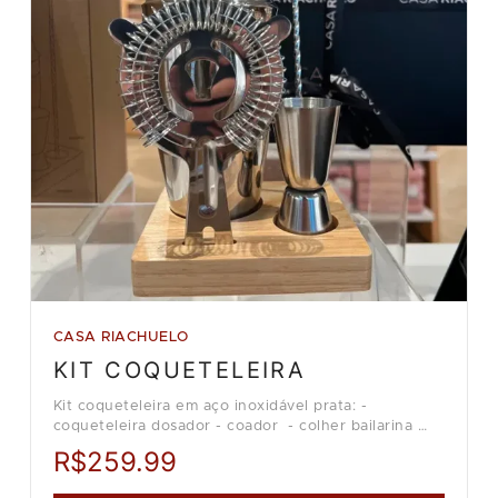
CASA RIACHUELO
KIT COQUETELEIRA
Kit coqueteleira em aço inoxidável prata: -
coqueteleira dosador - coador - colher bailarina
Loja Casa Riachuelo.
R$259.99