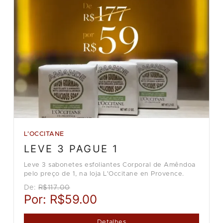
L'OCCITANE
LEVE 3 PAGUE 1
Leve 3 sabonetes esfoliantes Corporal de Amêndoa
pelo preço de 1, na loja L'Occitane en Provence.
De:
R$117.00
Por:
R$59.00
Detalhes