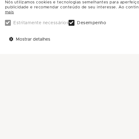
Nós utilizamos cookies e tecnologias semelhantes para aperfeiço
publicidade e recomendar conteúdo de seu interesse. Ao contin
mais
Estritamente necessários
Desempenho
Mostrar detalhes
TELEFONES
AJUDA
Call Center: 0800-581-4181
Trabalhe Conosco
Sac: (11) 4588-4592
Enviar Mensagem