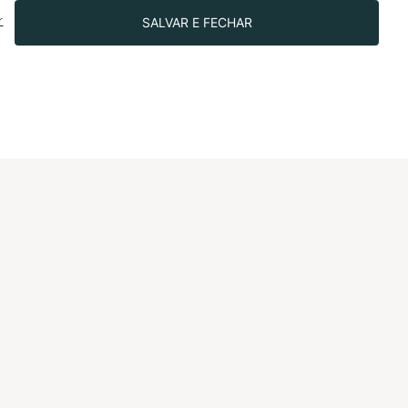
CNS.
SALVAR E FECHAR
r
R$499.90
SIGA-NOS NAS REDES!
IONAL