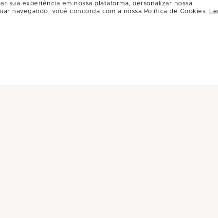
Por:
R$59.00
ar sua experiência em nossa plataforma, personalizar nossa
uar navegando, você concorda com a nossa Política de Cookies.
Le
Carregar mais ofertas ( 8 / 12 )
INFORMAÇÕES
INSTITUC
Central de Privacidade
A Multiplan
Conheça Multiplan
Inovação