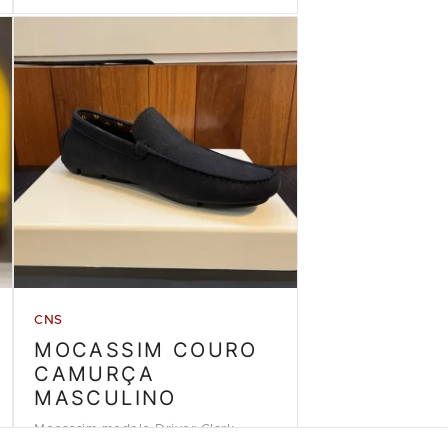
CNS
MOCASSIM COURO
CAMURÇA
MASCULINO
Mocassim modelo Driver Clark,
couro camurça azul marinho da loja