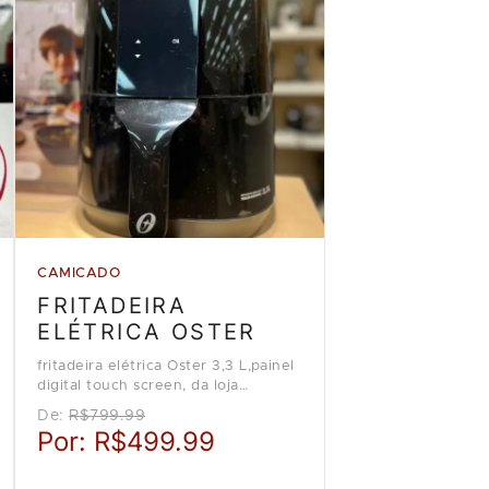
CAMICADO
FRITADEIRA
ELÉTRICA OSTER
fritadeira elétrica Oster 3,3 L,painel
digital touch screen, da loja
Camicado
De:
R$799.99
Por:
R$499.99