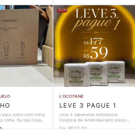
-50%
UELO
L'OCCITANE
NHO
LEVE 3 PAGUE 1
s para vinho com rolha,
Leve 3 sabonetes esfoliantes
a rolha. Da loja Casa
Corporal de Amêndoa pelo preço
de 1, na loja L'Occitane en
9
De:
R$117.00
Provence.