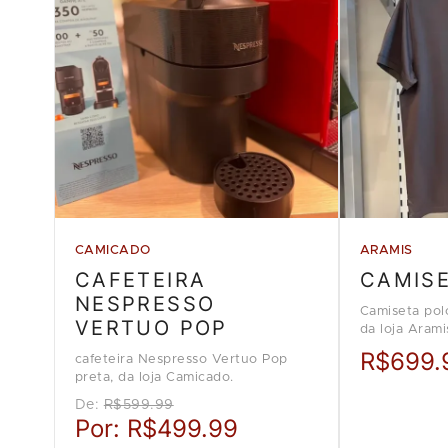
CAMICADO
ARAMIS
CAFETEIRA
CAMIS
NESPRESSO
Camiseta pol
VERTUO POP
da loja Arami
R$699.
cafeteira Nespresso Vertuo Pop
preta, da loja Camicado.
De:
R$599.99
Por:
R$499.99