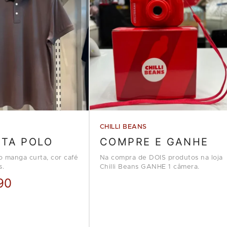
CHILLI BEANS
ETA POLO
COMPRE E GANHE
o manga curta, cor café
Na compra de DOIS produtos na loja
s.
Chilli Beans GANHE 1 câmera.
90