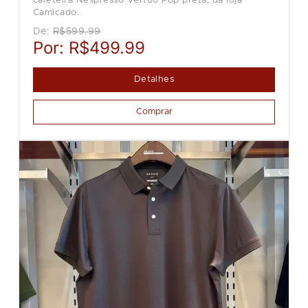
cafeteira Nespresso Vertuo Pop preta, da loja
Camicado.
De:
R$599.99
Por:
R$499.99
Detalhes
Comprar