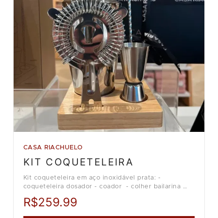
CASA RIACHUELO
KIT COQUETELEIRA
Kit coqueteleira em aço inoxidável prata: -
coqueteleira dosador - coador - colher bailarina
Loja Casa Riachuelo.
R$259.99