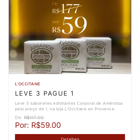
L'OCCITANE
LEVE 3 PAGUE 1
Leve 3 sabonetes esfoliantes Corporal de Amêndoa
pelo preço de 1, na loja L'Occitane en Provence.
De:
R$117.00
Por:
R$59.00
Detalhes