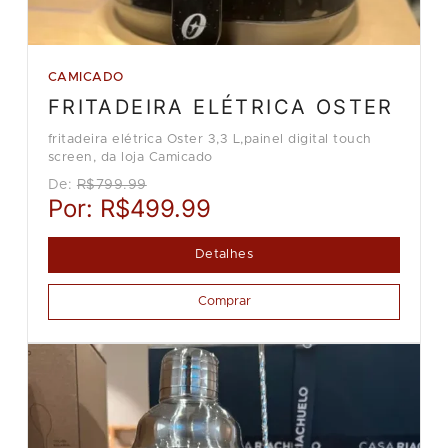
CAMICADO
FRITADEIRA ELÉTRICA OSTER
fritadeira elétrica Oster 3,3 L,painel digital touch
screen, da loja Camicado
De:
R$799.99
Por:
R$499.99
Detalhes
Comprar