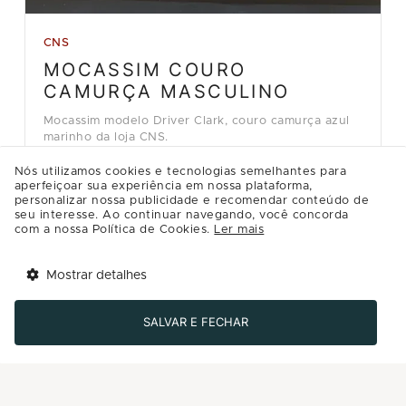
CNS
MOCASSIM COURO
CAMURÇA MASCULINO
Mocassim modelo Driver Clark, couro camurça azul
marinho da loja CNS.
R$499.90
Nós utilizamos cookies e tecnologias semelhantes para
aperfeiçoar sua experiência em nossa plataforma,
personalizar nossa publicidade e recomendar conteúdo de
Detalhes
seu interesse. Ao continuar navegando, você concorda
com a nossa Política de Cookies.
Ler mais
Comprar
Mostrar detalhes
Tem benefícios 
Abrir
esperando por você!
SALVAR E FECHAR
Baixe agora o app Multi
Carregar mais ofertas ( 8 / 12 )