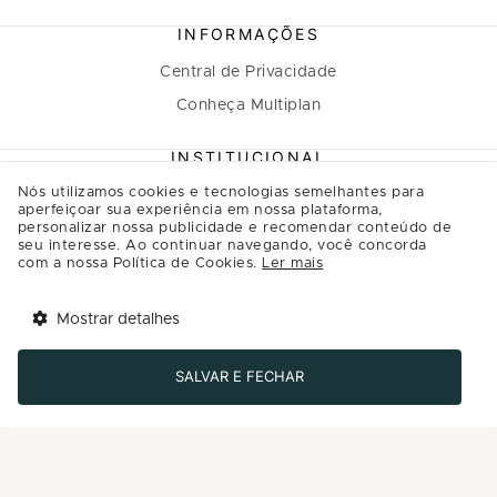
INFORMAÇÕES
Central de Privacidade
Conheça Multiplan
INSTITUCIONAL
Nós utilizamos cookies e tecnologias semelhantes para
A Multiplan
aperfeiçoar sua experiência em nossa plataforma,
personalizar nossa publicidade e recomendar conteúdo de
Inovação
seu interesse. Ao continuar navegando, você concorda
Sustentabilidade
com a nossa Política de Cookies.
Ler mais
Multiplique o bem
Mostrar detalhes
Governança
Tem benefícios 
Abrir
esperando por você!
Relação com investidores
SALVAR E FECHAR
Baixe agora o app Multi
Regulamento Programa de Relacionamento