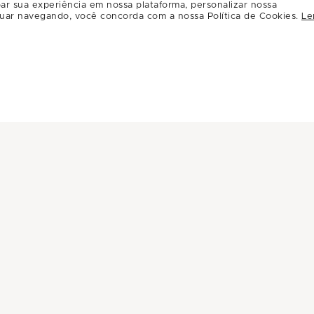
Por:
R$59.00
ar sua experiência em nossa plataforma, personalizar nossa
uar navegando, você concorda com a nossa Política de Cookies.
Le
Carregar mais ofertas ( 8 / 12 )
INFORMAÇÕES
INSTITUC
Central de Privacidade
A Multiplan
Conheça Multiplan
Inovação