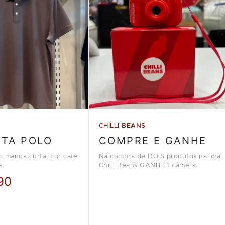
CHILLI BEANS
ETA POLO
COMPRE E GANHE
o manga curta, cor café
Na compra de DOIS produtos na loja
s.
Chilli Beans GANHE 1 câmera.
90