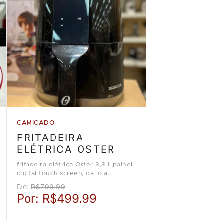
CAMICADO
FRITADEIRA
ELÉTRICA OSTER
fritadeira elétrica Oster 3,3 L,painel
digital touch screen, da loja
Camicado
De:
R$799.99
Por:
R$499.99