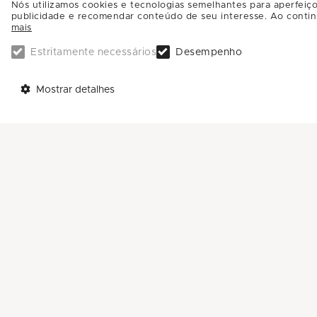
Nós utilizamos cookies e tecnologias semelhantes para aperfeiço
publicidade e recomendar conteúdo de seu interesse. Ao contin
mais
Estritamente necessários
Desempenho
Mostrar detalhes
TELEFONES
AJUDA
Call Center: 0800-581-4181
Trabalhe Conosco
Sac: (11) 4588-4592
Enviar Mensagem