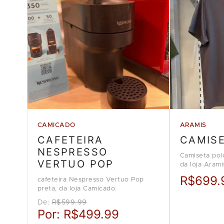
CAMICADO
ARAMIS
CAFETEIRA
CAMIS
NESPRESSO
Camiseta pol
VERTUO POP
da loja Arami
R$699.
cafeteira Nespresso Vertuo Pop
preta, da loja Camicado.
De:
R$599.99
Por:
R$499.99