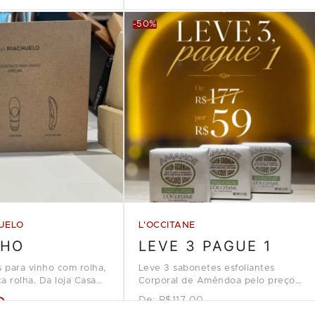
-50%
UELO
L'OCCITANE
NHO
LEVE 3 PAGUE 1
s para vinho com rolha,
Leve 3 sabonetes esfoliantes
a rolha. Da loja Casa
Corporal de Amêndoa pelo preço
de 1, na loja L'Occitane en
9
De:
R$117.00
Provence.