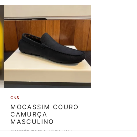
CNS
MOCASSIM COURO
CAMURÇA
MASCULINO
Mocassim modelo Driver Clark,
couro camurça azul marinho da loja