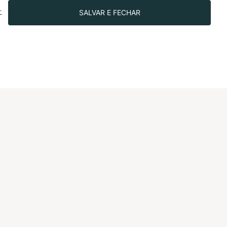
CNS.
SALVAR E FECHAR
r
R$499.90
SIGA-NOS NAS REDES!
IONAL