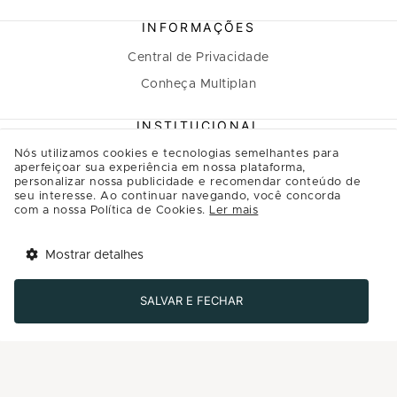
INFORMAÇÕES
Central de Privacidade
Conheça Multiplan
INSTITUCIONAL
Nós utilizamos cookies e tecnologias semelhantes para
A Multiplan
aperfeiçoar sua experiência em nossa plataforma,
personalizar nossa publicidade e recomendar conteúdo de
Inovação
seu interesse. Ao continuar navegando, você concorda
Sustentabilidade
com a nossa Política de Cookies.
Ler mais
Multiplique o bem
Mostrar detalhes
Governança
Tem benefícios 
Abrir
esperando por você!
Relação com investidores
SALVAR E FECHAR
Baixe agora o app Multi
Regulamento Programa de Relacionamento