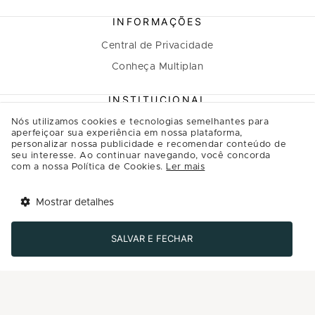
INFORMAÇÕES
Central de Privacidade
Conheça Multiplan
INSTITUCIONAL
Nós utilizamos cookies e tecnologias semelhantes para
A Multiplan
aperfeiçoar sua experiência em nossa plataforma,
personalizar nossa publicidade e recomendar conteúdo de
Inovação
seu interesse. Ao continuar navegando, você concorda
Sustentabilidade
com a nossa Política de Cookies.
Ler mais
Multiplique o bem
Mostrar detalhes
Governança
Tem benefícios 
Abrir
esperando por você!
Relação com investidores
SALVAR E FECHAR
Baixe agora o app Multi
Regulamento Programa de Relacionamento