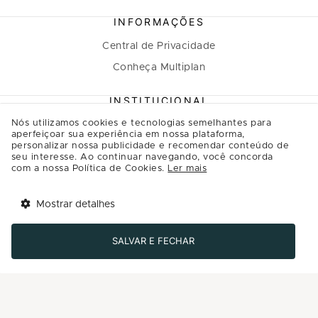
INFORMAÇÕES
Central de Privacidade
Conheça Multiplan
INSTITUCIONAL
Nós utilizamos cookies e tecnologias semelhantes para
A Multiplan
aperfeiçoar sua experiência em nossa plataforma,
personalizar nossa publicidade e recomendar conteúdo de
Inovação
seu interesse. Ao continuar navegando, você concorda
Sustentabilidade
com a nossa Política de Cookies.
Ler mais
Multiplique o bem
Mostrar detalhes
Governança
Tem benefícios 
Abrir
esperando por você!
Relação com investidores
SALVAR E FECHAR
Baixe agora o app Multi
Regulamento Programa de Relacionamento