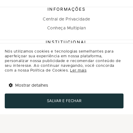
INFORMAÇÕES
Central de Privacidade
Conheça Multiplan
INSTITUCIONAL
Nós utilizamos cookies e tecnologias semelhantes para
A Multiplan
aperfeiçoar sua experiência em nossa plataforma,
personalizar nossa publicidade e recomendar conteúdo de
Inovação
seu interesse. Ao continuar navegando, você concorda
Sustentabilidade
com a nossa Política de Cookies.
Ler mais
Multiplique o bem
Mostrar detalhes
Governança
Tem benefícios 
Abrir
esperando por você!
Relação com investidores
SALVAR E FECHAR
Baixe agora o app Multi
Regulamento Programa de Relacionamento