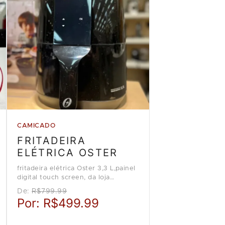
CAMICADO
FRITADEIRA
ELÉTRICA OSTER
fritadeira elétrica Oster 3,3 L,painel
digital touch screen, da loja
Camicado
De:
R$799.99
Por:
R$499.99