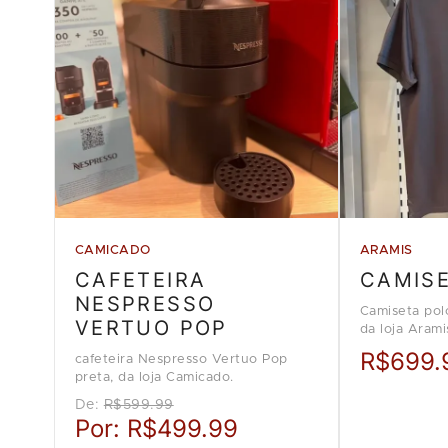
CAMICADO
ARAMIS
CAFETEIRA
CAMIS
NESPRESSO
Camiseta pol
VERTUO POP
da loja Arami
R$699.
cafeteira Nespresso Vertuo Pop
preta, da loja Camicado.
De:
R$599.99
Por:
R$499.99