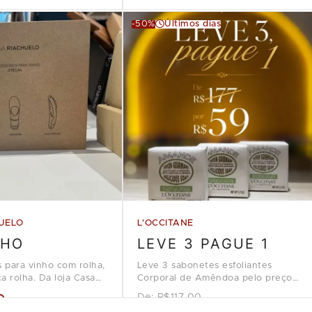
-50%
Últimos dias
UELO
L'OCCITANE
NHO
LEVE 3 PAGUE 1
s para vinho com rolha,
Leve 3 sabonetes esfoliantes
a rolha. Da loja Casa
Corporal de Amêndoa pelo preço
de 1, na loja L'Occitane en
9
De:
R$117.00
Provence.