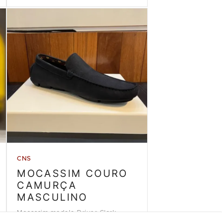
CNS
MOCASSIM COURO
CAMURÇA
MASCULINO
Mocassim modelo Driver Clark,
couro camurça azul marinho da loja