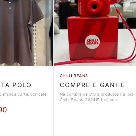
CHILLI BEANS
ETA POLO
COMPRE E GANHE
o manga curta, cor café
Na compra de DOIS produtos na loja
s.
Chilli Beans GANHE 1 câmera.
90