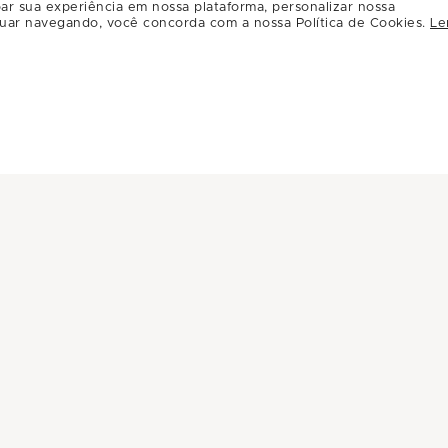
Por:
R$59.00
ar sua experiência em nossa plataforma, personalizar nossa
uar navegando, você concorda com a nossa Política de Cookies.
Le
Carregar mais ofertas ( 8 / 12 )
INFORMAÇÕES
INSTITUC
Central de Privacidade
A Multiplan
Conheça Multiplan
Inovação