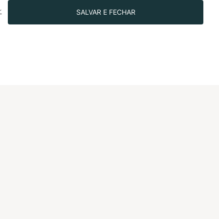
CNS.
SALVAR E FECHAR
r
R$499.90
SIGA-NOS NAS REDES!
IONAL