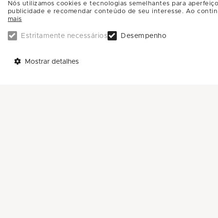
Nós utilizamos cookies e tecnologias semelhantes para aperfeiço
publicidade e recomendar conteúdo de seu interesse. Ao contin
mais
Estritamente necessários
Desempenho
Mostrar detalhes
TELEFONES
AJUDA
Call Center: 0800-581-4181
Trabalhe Conosco
Sac: (11) 4588-4592
Enviar Mensagem