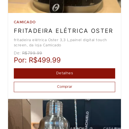
CAMICADO
FRITADEIRA ELÉTRICA OSTER
fritadeira elétrica Oster 3,3 L,painel digital touch
screen, da loja Camicado
De:
R$799.99
Por:
R$499.99
Detalhes
Comprar