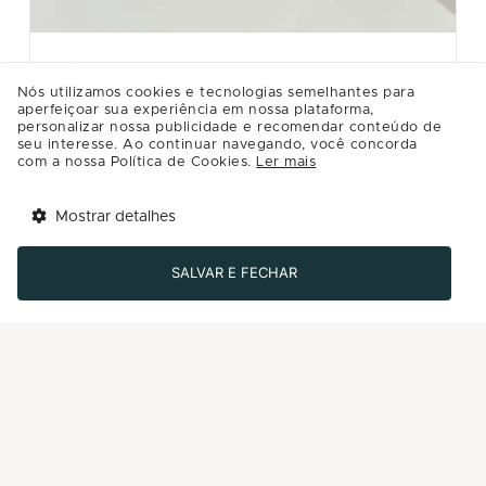
CASA RIACHUELO
Nós utilizamos cookies e tecnologias semelhantes para
KIT VINHO
aperfeiçoar sua experiência em nossa plataforma,
personalizar nossa publicidade e recomendar conteúdo de
Kit acessórios para vinho com rolha, aerador e saca
seu interesse. Ao continuar navegando, você concorda
rolha. Da loja Casa Riachuelo.
com a nossa Política de Cookies.
Ler mais
R$99.99
Mostrar detalhes
Tem benefícios 
Detalhes
Abrir
esperando por você!
SALVAR E FECHAR
Baixe agora o app Multi
Comprar
-50%
Últimos dias