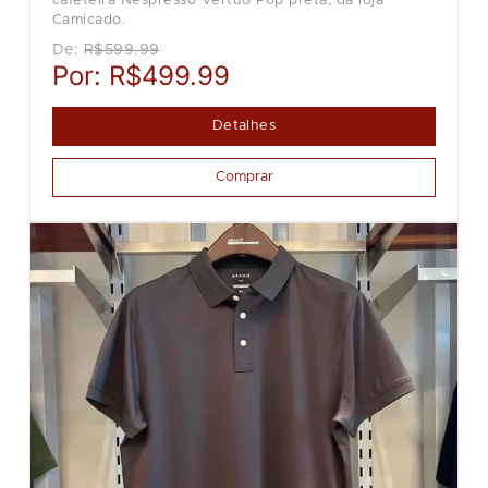
cafeteira Nespresso Vertuo Pop preta, da loja
Camicado.
De:
R$599.99
Por:
R$499.99
Detalhes
Comprar