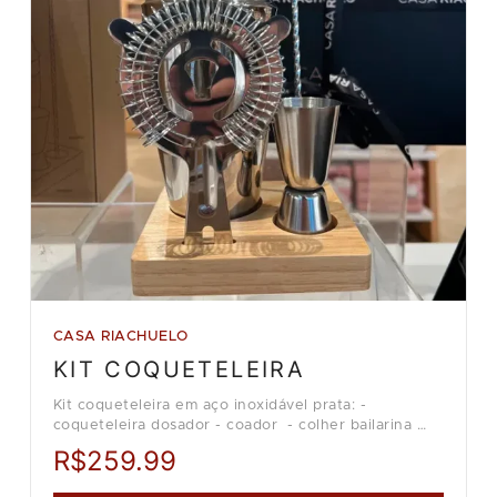
CASA RIACHUELO
KIT COQUETELEIRA
Kit coqueteleira em aço inoxidável prata: -
coqueteleira dosador - coador - colher bailarina
Loja Casa Riachuelo.
R$259.99