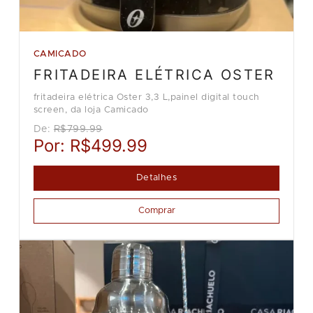
CAMICADO
FRITADEIRA ELÉTRICA OSTER
fritadeira elétrica Oster 3,3 L,painel digital touch
screen, da loja Camicado
De:
R$799.99
Por:
R$499.99
Detalhes
Comprar