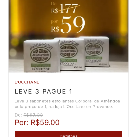
L'OCCITANE
LEVE 3 PAGUE 1
Leve 3 sabonetes esfoliantes Corporal de Amêndoa
pelo preço de 1, na loja L'Occitane en Provence.
De:
R$117.00
Por:
R$59.00
Detalhes