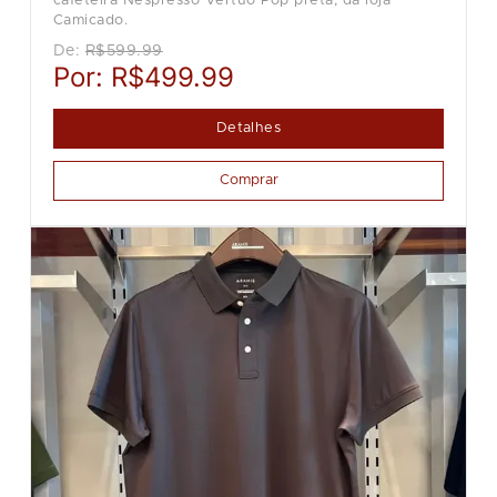
cafeteira Nespresso Vertuo Pop preta, da loja
Camicado.
De:
R$599.99
Por:
R$499.99
Detalhes
Comprar