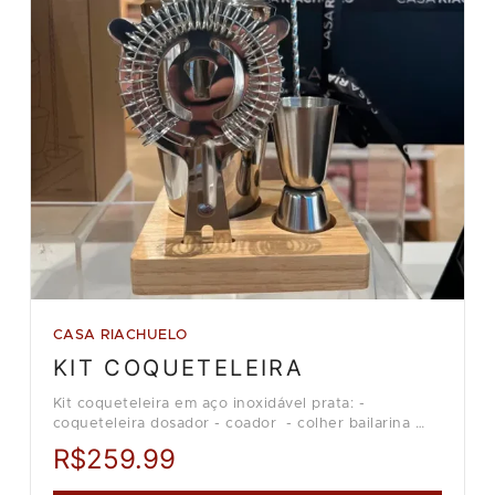
CASA RIACHUELO
KIT COQUETELEIRA
Kit coqueteleira em aço inoxidável prata: -
coqueteleira dosador - coador - colher bailarina
Loja Casa Riachuelo.
R$259.99