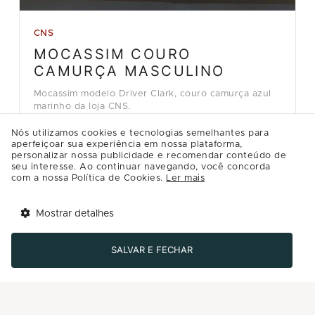
CNS
MOCASSIM COURO
CAMURÇA MASCULINO
Mocassim modelo Driver Clark, couro camurça azul
marinho da loja CNS.
R$499.90
Nós utilizamos cookies e tecnologias semelhantes para
aperfeiçoar sua experiência em nossa plataforma,
personalizar nossa publicidade e recomendar conteúdo de
Detalhes
seu interesse. Ao continuar navegando, você concorda
com a nossa Política de Cookies.
Ler mais
Comprar
Mostrar detalhes
Tem benefícios 
Abrir
esperando por você!
SALVAR E FECHAR
Baixe agora o app Multi
Carregar mais ofertas ( 8 / 12 )