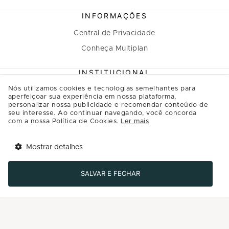
INFORMAÇÕES
Central de Privacidade
Conheça Multiplan
INSTITUCIONAL
Nós utilizamos cookies e tecnologias semelhantes para
A Multiplan
aperfeiçoar sua experiência em nossa plataforma,
personalizar nossa publicidade e recomendar conteúdo de
Inovação
seu interesse. Ao continuar navegando, você concorda
Sustentabilidade
com a nossa Política de Cookies.
Ler mais
Multiplique o bem
Mostrar detalhes
Governança
Tem benefícios 
Abrir
esperando por você!
Relação com investidores
SALVAR E FECHAR
Baixe agora o app Multi
Regulamento Programa de Relacionamento