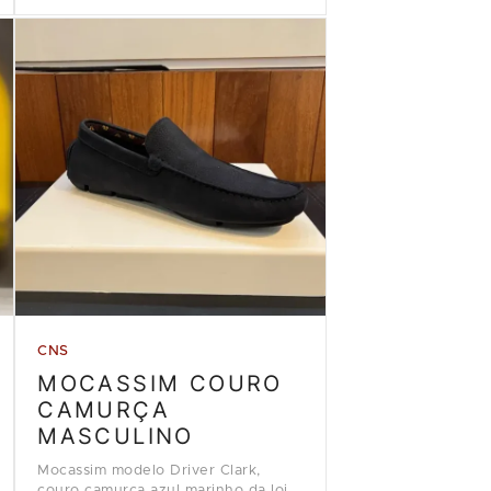
CNS
MOCASSIM COURO
CAMURÇA
MASCULINO
Mocassim modelo Driver Clark,
couro camurça azul marinho da loja