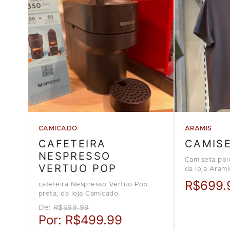
CAMICADO
ARAMIS
CAFETEIRA
CAMIS
NESPRESSO
Camiseta pol
VERTUO POP
da loja Arami
R$699.
cafeteira Nespresso Vertuo Pop
preta, da loja Camicado.
De:
R$599.99
Por:
R$499.99