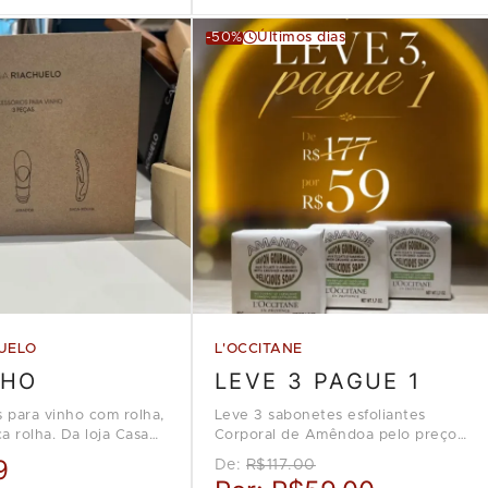
-50%
Últimos dias
UELO
L'OCCITANE
NHO
LEVE 3 PAGUE 1
s para vinho com rolha,
Leve 3 sabonetes esfoliantes
a rolha. Da loja Casa
Corporal de Amêndoa pelo preço
de 1, na loja L'Occitane en
9
De:
R$117.00
Provence.