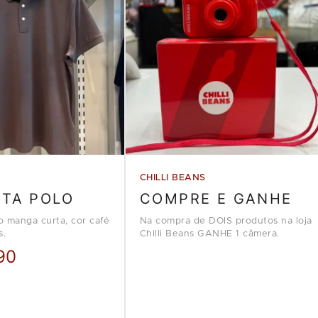
CHILLI BEANS
ETA POLO
COMPRE E GANHE
o manga curta, cor café
Na compra de DOIS produtos na loja
s.
Chilli Beans GANHE 1 câmera.
90