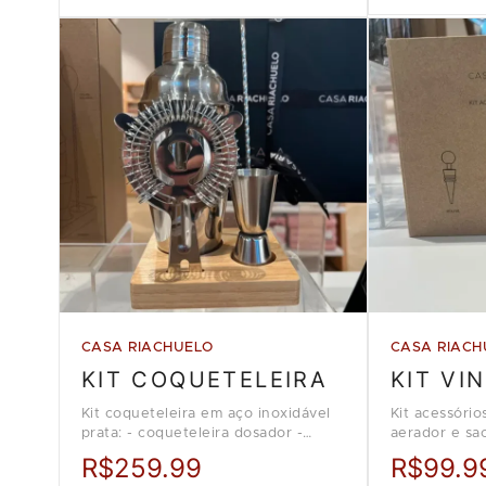
CASA RIACHUELO
CASA RIACH
KIT COQUETELEIRA
KIT VI
Kit coqueteleira em aço inoxidável
Kit acessório
prata: - coqueteleira dosador -
aerador e sac
coador - colher bailarina Loja Casa
Riachuelo.
R$259.99
R$99.9
Riachuelo.