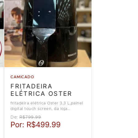
CAMICADO
FRITADEIRA
ELÉTRICA OSTER
fritadeira elétrica Oster 3,3 L,painel
digital touch screen, da loja
Camicado
De:
R$799.99
Por:
R$499.99