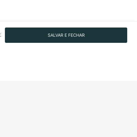
SALVAR E FECHAR
r
SIGA-NOS NAS REDES!
IONAL
dade
o bem
 investidores
o Programa de
nto