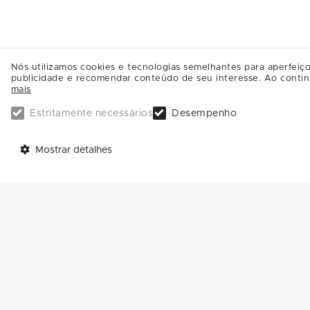
Nós utilizamos cookies e tecnologias semelhantes para aperfeiço
publicidade e recomendar conteúdo de seu interesse. Ao contin
mais
Estritamente necessários
Desempenho
TELEFONES
AJUDA
Mostrar detalhes
Call Center: 0800-581-4181
Trabalhe Conosco
Sac: (11) 4588-4592
Enviar Mensagem
ENDEREÇO:
Avenida Nove de Julho, 3333
Anhangabaú - CEP: 13208-056
Jundiaí - SP