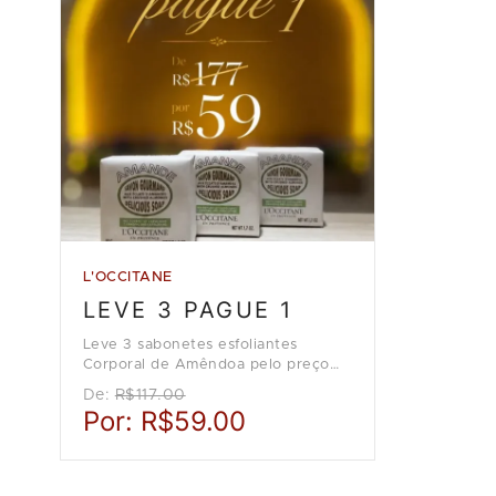
L'OCCITANE
LEVE 3 PAGUE 1
Leve 3 sabonetes esfoliantes
Corporal de Amêndoa pelo preço
de 1, na loja L'Occitane en
De:
R$117.00
Provence.
Por:
R$59.00