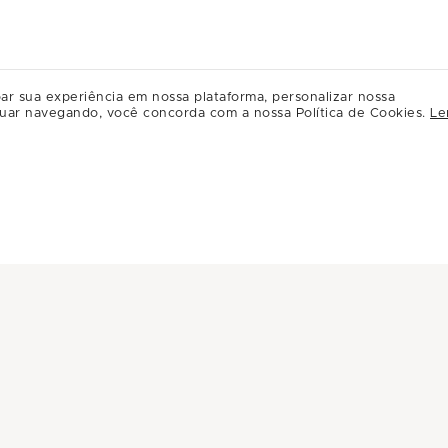
ar sua experiência em nossa plataforma, personalizar nossa
uar navegando, você concorda com a nossa Política de Cookies.
Le
INFORMAÇÕES
INSTITUC
Central de Privacidade
A Multiplan
Conheça Multiplan
Inovação
Sustentabili
Multiplique 
Governança
Relação com
Regulament
Relacioname