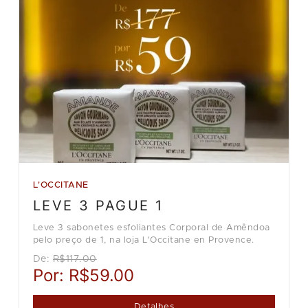
L'OCCITANE
LEVE 3 PAGUE 1
Leve 3 sabonetes esfoliantes Corporal de Amêndoa
pelo preço de 1, na loja L'Occitane en Provence.
De:
R$117.00
Por:
R$59.00
Detalhes