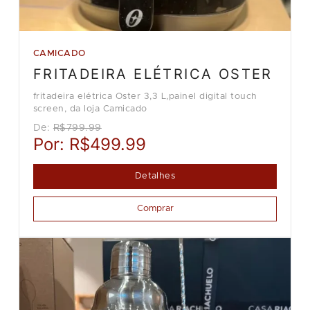
CAMICADO
FRITADEIRA ELÉTRICA OSTER
fritadeira elétrica Oster 3,3 L,painel digital touch
screen, da loja Camicado
De:
R$799.99
Por:
R$499.99
Detalhes
Comprar