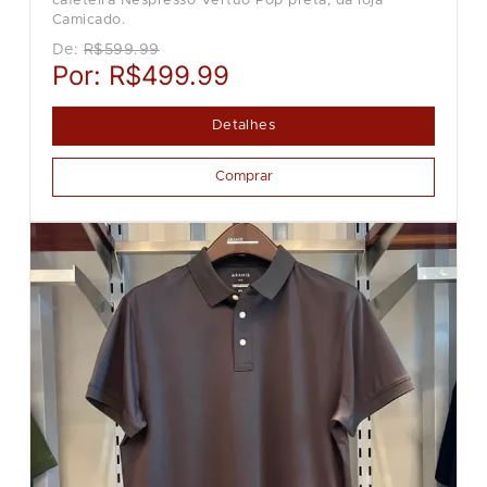
cafeteira Nespresso Vertuo Pop preta, da loja
Camicado.
De:
R$599.99
Por:
R$499.99
Detalhes
Comprar