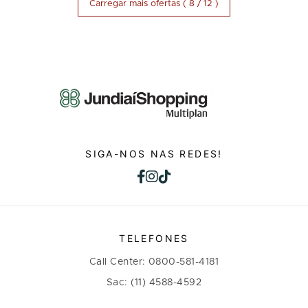
Carregar mais ofertas ( 8 / 12 )
CNS
MOCASSIM COURO
CAMURÇA MASCULINO
Mocassim modelo Driver Clark, couro camurça azul
marinho da loja CNS.
R$499.90
SIGA-NOS NAS REDES!
Detalhes
Comprar
TELEFONES
Call Center: 0800-581-4181
Sac: (11) 4588-4592