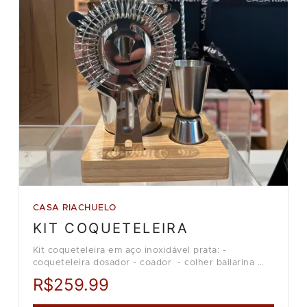
CASA RIACHUELO
KIT COQUETELEIRA
Kit coqueteleira em aço inoxidável prata: -
coqueteleira dosador - coador - colher bailarina
Loja Casa Riachuelo.
R$259.99