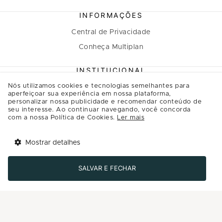
INFORMAÇÕES
Central de Privacidade
Conheça Multiplan
INSTITUCIONAL
Nós utilizamos cookies e tecnologias semelhantes para
A Multiplan
aperfeiçoar sua experiência em nossa plataforma,
personalizar nossa publicidade e recomendar conteúdo de
Inovação
seu interesse. Ao continuar navegando, você concorda
Sustentabilidade
com a nossa Política de Cookies.
Ler mais
Multiplique o bem
Mostrar detalhes
Governança
Tem benefícios 
Abrir
esperando por você!
Relação com investidores
SALVAR E FECHAR
Baixe agora o app Multi
Regulamento Programa de Relacionamento