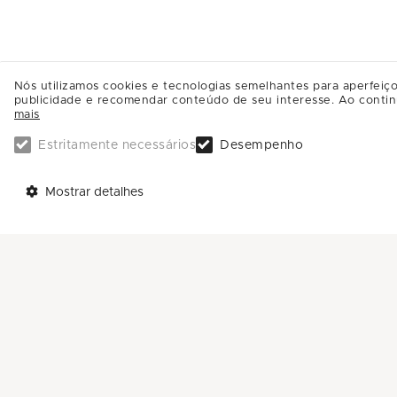
Nós utilizamos cookies e tecnologias semelhantes para aperfeiço
publicidade e recomendar conteúdo de seu interesse. Ao contin
mais
Estritamente necessários
Desempenho
TELEFONES
AJUDA
Mostrar detalhes
Call Center: 0800-581-4181
Trabalhe Conosco
Sac: (11) 4588-4592
Enviar Mensagem
ENDEREÇO:
Avenida Nove de Julho, 3333
Anhangabaú - CEP: 13208-056
Jundiaí - SP