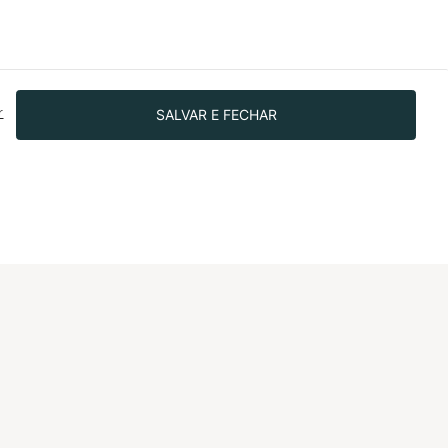
SALVAR E FECHAR
r
SIGA-NOS NAS REDES!
IONAL
dade
o bem
 investidores
o Programa de
nto