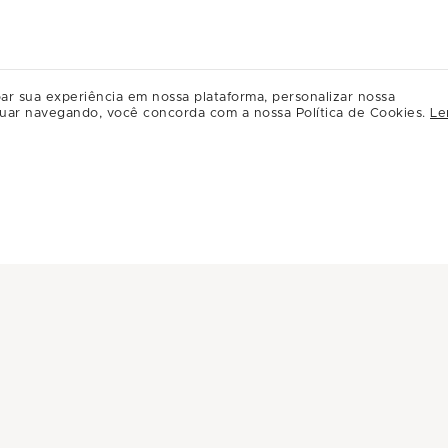
ar sua experiência em nossa plataforma, personalizar nossa
uar navegando, você concorda com a nossa Política de Cookies.
Le
INFORMAÇÕES
INSTITUC
Central de Privacidade
A Multiplan
Conheça Multiplan
Inovação
Sustentabili
Multiplique 
Governança
Relação com
Regulament
Relacioname