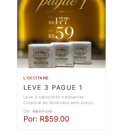
L'OCCITANE
LEVE 3 PAGUE 1
Leve 3 sabonetes esfoliantes
Corporal de Amêndoa pelo preço
de 1, na loja L'Occitane en
De:
R$117.00
Provence.
Por:
R$59.00