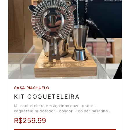
CASA RIACHUELO
KIT COQUETELEIRA
Kit coqueteleira em aço inoxidável prata: -
coqueteleira dosador - coador - colher bailarina
Loja Casa Riachuelo.
R$259.99