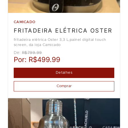
CAMICADO
FRITADEIRA ELÉTRICA OSTER
fritadeira elétrica Oster 3,3 L,painel digital touch
screen, da loja Camicado
De:
R$799.99
Por:
R$499.99
Detalhes
Comprar