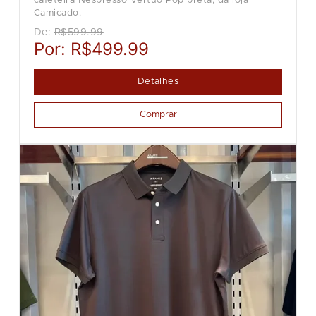
cafeteira Nespresso Vertuo Pop preta, da loja
Camicado.
De:
R$599.99
Por:
R$499.99
Detalhes
Comprar