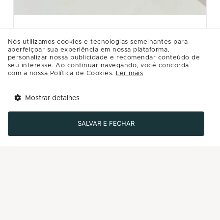
CASA RIACHUELO
Nós utilizamos cookies e tecnologias semelhantes para
KIT VINHO
aperfeiçoar sua experiência em nossa plataforma,
personalizar nossa publicidade e recomendar conteúdo de
Kit acessórios para vinho com rolha, aerador e saca
seu interesse. Ao continuar navegando, você concorda
rolha. Da loja Casa Riachuelo.
com a nossa Política de Cookies.
Ler mais
R$99.99
Mostrar detalhes
Tem benefícios 
Detalhes
Abrir
esperando por você!
SALVAR E FECHAR
Baixe agora o app Multi
Comprar
-50%
Últimos dias