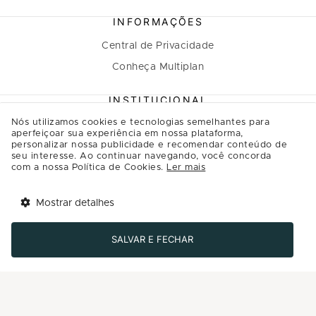
INFORMAÇÕES
Central de Privacidade
Conheça Multiplan
INSTITUCIONAL
Nós utilizamos cookies e tecnologias semelhantes para
A Multiplan
aperfeiçoar sua experiência em nossa plataforma,
personalizar nossa publicidade e recomendar conteúdo de
Inovação
seu interesse. Ao continuar navegando, você concorda
Sustentabilidade
com a nossa Política de Cookies.
Ler mais
Multiplique o bem
Mostrar detalhes
Governança
Tem benefícios 
Abrir
esperando por você!
Relação com investidores
SALVAR E FECHAR
Baixe agora o app Multi
Regulamento Programa de Relacionamento