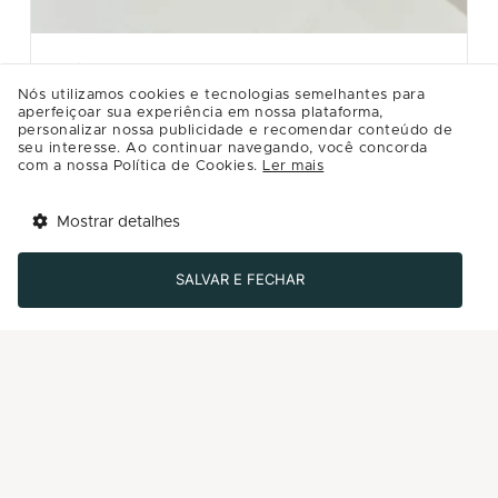
CASA RIACHUELO
Nós utilizamos cookies e tecnologias semelhantes para
KIT VINHO
aperfeiçoar sua experiência em nossa plataforma,
personalizar nossa publicidade e recomendar conteúdo de
Kit acessórios para vinho com rolha, aerador e saca
seu interesse. Ao continuar navegando, você concorda
rolha. Da loja Casa Riachuelo.
com a nossa Política de Cookies.
Ler mais
R$99.99
Mostrar detalhes
Tem benefícios 
Detalhes
Abrir
esperando por você!
SALVAR E FECHAR
Baixe agora o app Multi
Comprar
-50%
Últimos dias