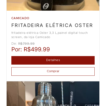
CAMICADO
FRITADEIRA ELÉTRICA OSTER
fritadeira elétrica Oster 3,3 L,painel digital touch
screen, da loja Camicado
De:
R$799.99
Por:
R$499.99
Detalhes
Comprar