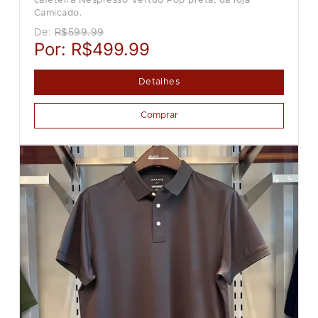
cafeteira Nespresso Vertuo Pop preta, da loja
Camicado.
De:
R$599.99
Por:
R$499.99
Detalhes
Comprar