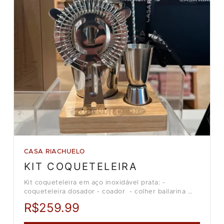
CASA RIACHUELO
KIT COQUETELEIRA
Kit coqueteleira em aço inoxidável prata: -
coqueteleira dosador - coador - colher bailarina
Loja Casa Riachuelo.
R$259.99