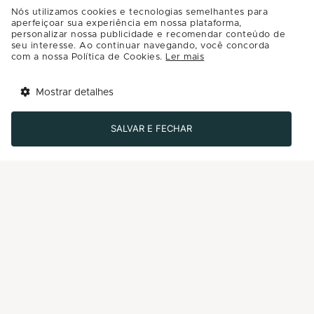
Nós utilizamos cookies e tecnologias semelhantes para
Jundiaí - SP
aperfeiçoar sua experiência em nossa plataforma,
personalizar nossa publicidade e recomendar conteúdo de
seu interesse. Ao continuar navegando, você concorda
SAIBA COMO CHEGAR
com a nossa Política de Cookies.
Ler mais
AJUDA
Mostrar detalhes
Tem benefícios 
Trabalhe Conosco
Abrir
esperando por você!
SALVAR E FECHAR
Enviar Mensagem
Baixe agora o app Multi
INFORMAÇÕES
Central de Privacidade
Conheça Multiplan
INSTITUCIONAL
A Multiplan
Inovação
Sustentabilidade