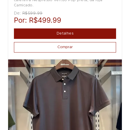
cafeteira Nespresso Vertuo Pop preta, da loja
Camicado.
De:
R$599.99
Por:
R$499.99
Detalhes
Comprar