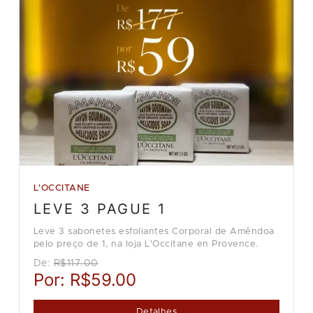
L'OCCITANE
LEVE 3 PAGUE 1
Leve 3 sabonetes esfoliantes Corporal de Amêndoa
pelo preço de 1, na loja L'Occitane en Provence.
De:
R$117.00
Por:
R$59.00
Detalhes