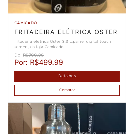
CAMICADO
FRITADEIRA ELÉTRICA OSTER
fritadeira elétrica Oster 3,3 L,painel digital touch
screen, da loja Camicado
De:
R$799.99
Por:
R$499.99
Detalhes
Comprar