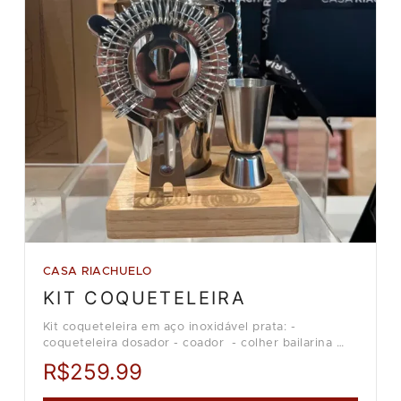
CASA RIACHUELO
KIT COQUETELEIRA
Kit coqueteleira em aço inoxidável prata: -
coqueteleira dosador - coador - colher bailarina
Loja Casa Riachuelo.
R$259.99