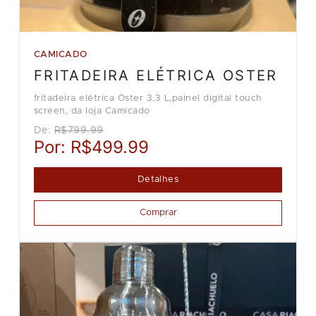
CAMICADO
FRITADEIRA ELÉTRICA OSTER
fritadeira elétrica Oster 3,3 L,painel digital touch
screen, da loja Camicado
De:
R$799.99
Por:
R$499.99
Detalhes
Comprar