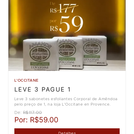
L'OCCITANE
LEVE 3 PAGUE 1
Leve 3 sabonetes esfoliantes Corporal de Amêndoa
pelo preço de 1, na loja L'Occitane en Provence.
De:
R$117.00
Por:
R$59.00
Detalhes