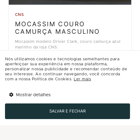
CNS
MOCASSIM COURO
CAMURÇA MASCULINO
Mocassim modelo Driver Clark, couro camurça azul
marinho da loja CNS.
R$499.90
Nós utilizamos cookies e tecnologias semelhantes para
aperfeiçoar sua experiência em nossa plataforma,
personalizar nossa publicidade e recomendar conteúdo de
Detalhes
seu interesse. Ao continuar navegando, você concorda
com a nossa Política de Cookies.
Ler mais
Comprar
Mostrar detalhes
Tem benefícios 
Abrir
esperando por você!
SALVAR E FECHAR
Baixe agora o app Multi
Carregar mais ofertas ( 8 / 12 )