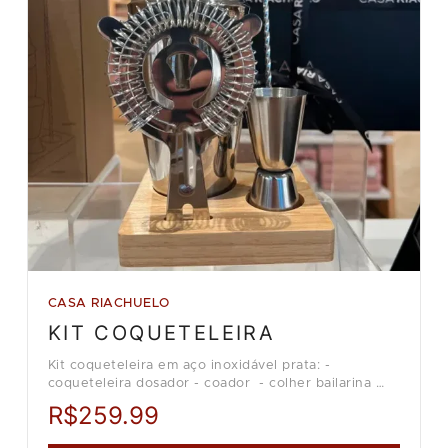
CASA RIACHUELO
KIT COQUETELEIRA
Kit coqueteleira em aço inoxidável prata: -
coqueteleira dosador - coador - colher bailarina
Loja Casa Riachuelo.
R$259.99