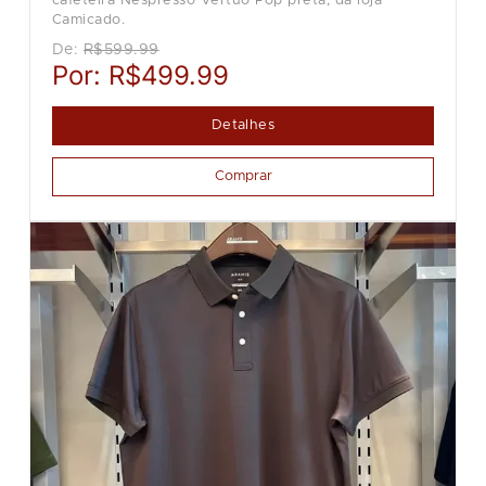
cafeteira Nespresso Vertuo Pop preta, da loja
Camicado.
De:
R$599.99
Por:
R$499.99
Detalhes
Comprar