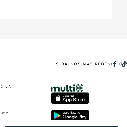
SIGA-NOS NAS REDES!
IONAL
dade
o bem