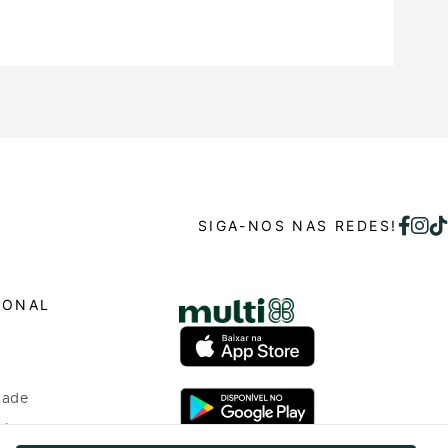
SIGA-NOS NAS REDES!
IONAL
dade
o bem