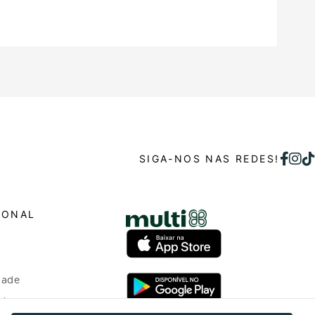
SIGA-NOS NAS REDES!
IONAL
dade
o bem