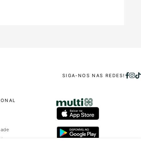
SIGA-NOS NAS REDES!
IONAL
dade
o bem