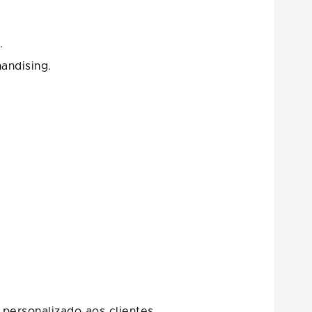
.
andising.
personalizado aos clientes.