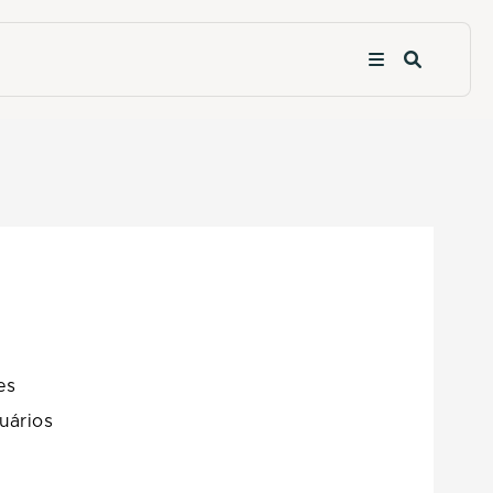
es
uários