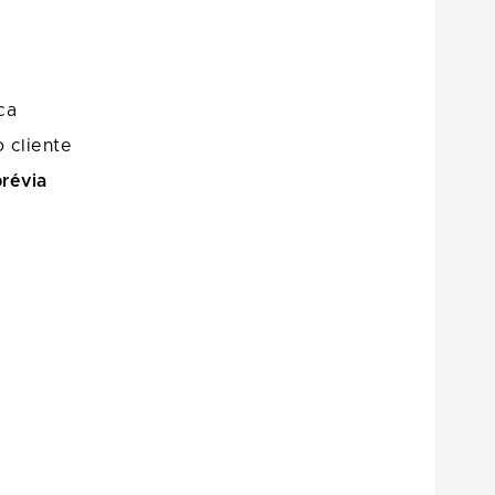
ca
 cliente
prévia