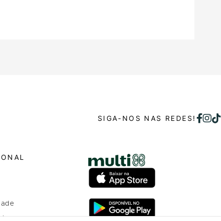
SIGA-NOS NAS REDES!
IONAL
dade
o bem