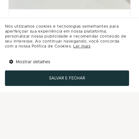
CASA RIACHUELO
Nós utilizamos cookies e tecnologias semelhantes para
KIT VINHO
aperfeiçoar sua experiência em nossa plataforma,
personalizar nossa publicidade e recomendar conteúdo de
Kit acessórios para vinho com rolha, aerador e saca
seu interesse. Ao continuar navegando, você concorda
rolha. Da loja Casa Riachuelo.
com a nossa Política de Cookies.
Ler mais
R$99.99
Mostrar detalhes
Tem benefícios 
Detalhes
Abrir
esperando por você!
SALVAR E FECHAR
Baixe agora o app Multi
Comprar
-50%
Últimos dias