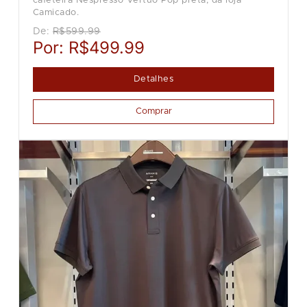
cafeteira Nespresso Vertuo Pop preta, da loja
Camicado.
De:
R$599.99
Por:
R$499.99
Detalhes
Comprar