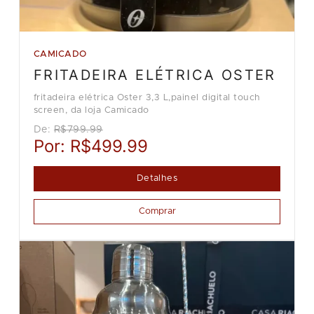
CAMICADO
FRITADEIRA ELÉTRICA OSTER
fritadeira elétrica Oster 3,3 L,painel digital touch
screen, da loja Camicado
De:
R$799.99
Por:
R$499.99
Detalhes
Comprar