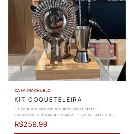
CASA RIACHUELO
KIT COQUETELEIRA
Kit coqueteleira em aço inoxidável prata: -
coqueteleira dosador - coador - colher bailarina
Loja Casa Riachuelo.
R$259.99